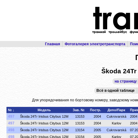
Главная
Фотогалерея электротранспорта
Пои
Škoda 24Tr 
на страницу
Всё в одной таблице
Для упорядочивания по бортовому номеру, заводскому номе
№ ↓
Модель
Зав. №
Постр.
Депо/Парк
При
497
Škoda 24Tr Irisbus Citybus 12M
13153
2004
Cukrovarská
200
497
Škoda 24Tr Irisbus Citybus 12M
13153
2004
Karlov
2004
498
Škoda 24Tr Irisbus Citybus 12M
13154
2005
Cukrovarská
07.2
498
Škoda 24Tr Irisbus Citybus 12M
13154
2005
Karlov
07.2