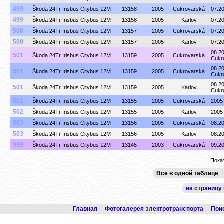
499
Škoda 24Tr Irisbus Citybus 12M
13158
2005
Cukrovarská
07.2
499
Škoda 24Tr Irisbus Citybus 12M
13158
2005
Karlov
07.2
500
Škoda 24Tr Irisbus Citybus 12M
13157
2005
Cukrovarská
07.2
500
Škoda 24Tr Irisbus Citybus 12M
13157
2005
Karlov
07.2
08.2
501
Škoda 24Tr Irisbus Citybus 12M
13159
2005
Cukrovarská
Cukr
08.2
501
Škoda 24Tr Irisbus Citybus 12M
13159
2005
Cukrovarská
Cukr
08.2
501
Škoda 24Tr Irisbus Citybus 12M
13159
2005
Karlov
Cukr
502
Škoda 24Tr Irisbus Citybus 12M
13155
2005
Cukrovarská
200
502
Škoda 24Tr Irisbus Citybus 12M
13155
2005
Karlov
2005
503
Škoda 24Tr Irisbus Citybus 12M
13156
2005
Cukrovarská
08.2
503
Škoda 24Tr Irisbus Citybus 12M
13156
2005
Karlov
08.2
999
Škoda 24Tr Irisbus Citybus 12M
13145
2003
Cukrovarská
09.2
Показ
Всё в одной таблице
на страницу
Главная
Фотогалерея электротранспорта
Пои