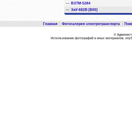
—
ВЗТМ-5284
—
ЗиУ-682В [В00]
Главная
Фотогалерея электротранспорта
Пои
© Админист
Использование фотографий и иных материалов, опубл