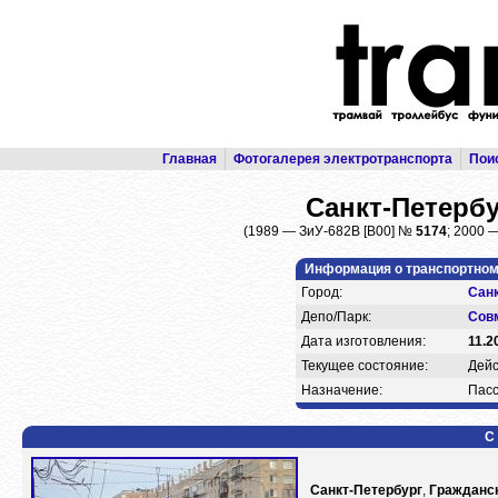
Главная
Фотогалерея электротранспорта
Пои
Санкт-Петербу
(1989 — ЗиУ-682В [В00] №
5174
; 2000 
Информация о транспортном
Город:
Санк
Депо/Парк:
Сов
Дата изготовления:
11.2
Текущее состояние:
Дей
Назначение:
Пасс
С
Санкт-Петербург
,
Гражданс